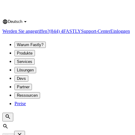
Deutsch
Language
Werden Sie angegriffen?
(844) 4FASTLY
Support-Center
Einloggen
Warum Fastly?
Produkte
Services
Lösungen
Devs
Partner
Ressourcen
Preise
Search