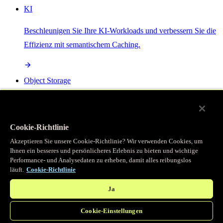
KI
Beschleunigen Sie Ihre KI-Workloads und verbessern Sie die
Effizienz mit semantischem Caching.
Object Storage
Get direct access to large files at the edge with zero egress
fees
Cookie-Richtlinie
Akzeptieren Sie unsere Cookie-Richtlinie? Wir verwenden Cookies, um
Ihnen ein besseres und persönlicheres Erlebnis zu bieten und wichtige
Programmierbarer Cache
Performance- und Analysedaten zu erheben, damit alles reibungslos
läuft.
Cookie-Richtlinie
Erhalten Sie vollständigen programmatischen Zugriff auf das
legendäre Caching, das unser CDN antreibt.
Ja
Cookie-Einstellungen