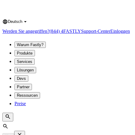
Deutsch
Language
Werden Sie angegriffen?
(844) 4FASTLY
Support-Center
Einloggen
Warum Fastly?
Produkte
Services
Lösungen
Devs
Partner
Ressourcen
Preise
Search