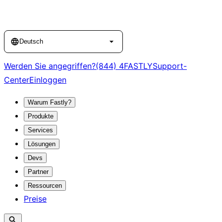
Language
Deutsch
Werden Sie angegriffen?
(844) 4FASTLY
Support-
Center
Einloggen
Warum Fastly?
Produkte
Services
Lösungen
Devs
Partner
Ressourcen
Preise