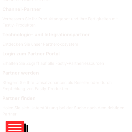
Channel-Partner
Verbessern Sie Ihr Produktangebot und Ihre Fertigkeiten mit
Fastly-Produkten
Technologie- und Integrationspartner
Entdecken Sie unser Partnerökosystem
Login zum Partner Portal
Erhalten Sie Zugriff auf alle Fastly-Partnerressourcen
Partner werden
Steigern Sie Ihre Umsatzchancen als Reseller oder durch
Empfehlung von Fastly-Produkten
Partner finden
Holen Sie sich Unterstützung bei der Suche nach dem richtigen
Partner