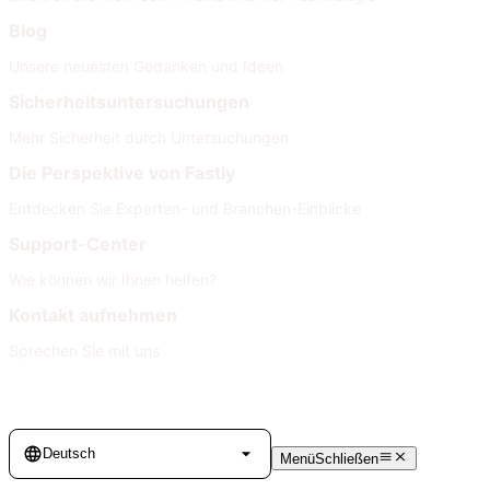
Blog
Unsere neuesten Gedanken und Ideen
Sicherheitsuntersuchungen
Mehr Sicherheit durch Untersuchungen
Die Perspektive von Fastly
Entdecken Sie Experten- und Branchen-Einblicke
Support-Center
Wie können wir Ihnen helfen?
Kontakt aufnehmen
Sprechen Sie mit uns
Language
Deutsch
Menü
Schließen