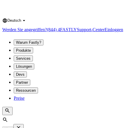
Deutsch
Language
Werden Sie angegriffen?
(844) 4FASTLY
Support-Center
Einloggen
Warum Fastly?
Produkte
Services
Lösungen
Devs
Partner
Ressourcen
Preise
Search