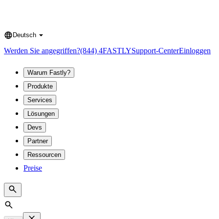
Deutsch
Language
Werden Sie angegriffen?
(844) 4FASTLY
Support-Center
Einloggen
Warum Fastly?
Produkte
Services
Lösungen
Devs
Partner
Ressourcen
Preise
Search