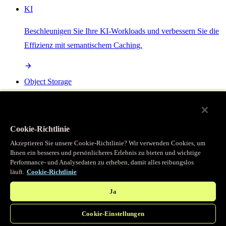
KI
Beschleunigen Sie Ihre KI-Workloads und verbessern Sie die
Effizienz mit semantischem Caching.
Object Storage
Get direct access to large files at the edge with zero egress
fees
Cookie-Richtlinie
Akzeptieren Sie unsere Cookie-Richtlinie? Wir verwenden Cookies, um
Ihnen ein besseres und persönlicheres Erlebnis zu bieten und wichtige
Programmierbarer Cache
Performance- und Analysedaten zu erheben, damit alles reibungslos
läuft.
Cookie-Richtlinie
Erhalten Sie vollständigen programmatischen Zugriff auf das
legendäre Caching, das unser CDN antreibt.
Ja
Cookie-Einstellungen