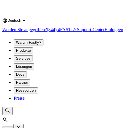
Deutsch
Language
Werden Sie angegriffen?
(844) 4FASTLY
Support-Center
Einloggen
Warum Fastly?
Produkte
Services
Lösungen
Devs
Partner
Ressourcen
Preise
Search