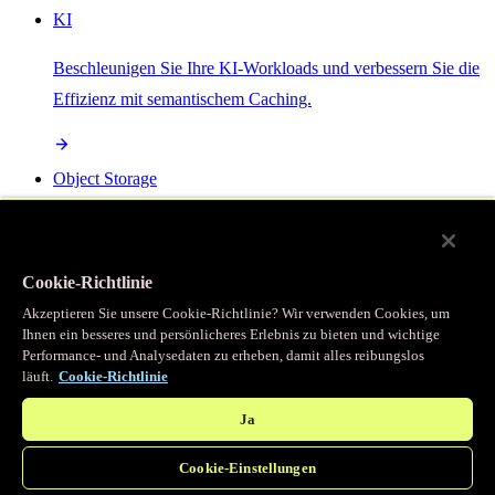
KI
Beschleunigen Sie Ihre KI-Workloads und verbessern Sie die
Effizienz mit semantischem Caching.
Object Storage
Get direct access to large files at the edge with zero egress
fees
Cookie-Richtlinie
Akzeptieren Sie unsere Cookie-Richtlinie? Wir verwenden Cookies, um
Ihnen ein besseres und persönlicheres Erlebnis zu bieten und wichtige
Programmierbarer Cache
Performance- und Analysedaten zu erheben, damit alles reibungslos
läuft.
Cookie-Richtlinie
Erhalten Sie vollständigen programmatischen Zugriff auf das
legendäre Caching, das unser CDN antreibt.
Ja
Cookie-Einstellungen