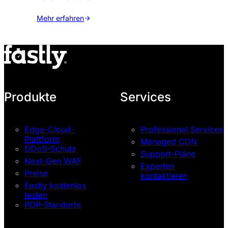
Mehr erfahren
Produkte
Services
Edge-Cloud-
Professional Services
Plattform
Managed CDN
DDoS-Schutz
Support-Pläne
Next-Gen WAF
Experten
Preise
kontaktieren
Fastly kostenlos
testen
POP-Standorte