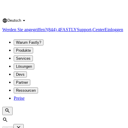
Deutsch
Language
Werden Sie angegriffen?
(844) 4FASTLY
Support-Center
Einloggen
Warum Fastly?
Produkte
Services
Lösungen
Devs
Partner
Ressourcen
Preise
Search