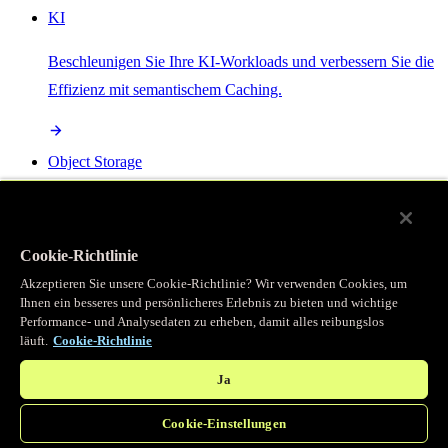
KI
Beschleunigen Sie Ihre KI-Workloads und verbessern Sie die
Effizienz mit semantischem Caching.
Object Storage
Get direct access to large files at the edge with zero egress
fees
Cookie-Richtlinie
Akzeptieren Sie unsere Cookie-Richtlinie? Wir verwenden Cookies, um
Ihnen ein besseres und persönlicheres Erlebnis zu bieten und wichtige
Programmierbarer Cache
Performance- und Analysedaten zu erheben, damit alles reibungslos
läuft.
Cookie-Richtlinie
Erhalten Sie vollständigen programmatischen Zugriff auf das
legendäre Caching, das unser CDN antreibt.
Ja
Cookie-Einstellungen