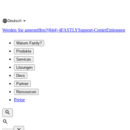
Deutsch
Language
Werden Sie angegriffen?
(844) 4FASTLY
Support-Center
Einloggen
Warum Fastly?
Produkte
Services
Lösungen
Devs
Partner
Ressourcen
Preise
Search