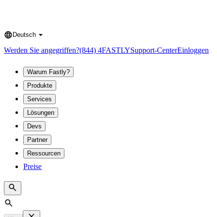
Deutsch
Language
Werden Sie angegriffen?
(844) 4FASTLY
Support-Center
Einloggen
Warum Fastly?
Produkte
Services
Lösungen
Devs
Partner
Ressourcen
Preise
Search