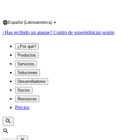
Español (Latinoamérica)
Language
¿Has recibido un ataque?
Centro de soporte
Iniciar sesión
¿Por qué?
Productos
Servicios
Soluciones
Desarrolladores
Socios
Resources
Precios
Search