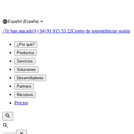
Español (España)
Language
¿Te han atacado?
(+34) 91 915 55 22
Centro de soporte
Iniciar sesión
¿Por qué?
Productos
Servicios
Soluciones
Desarrolladores
Partners
Recursos
Precios
Search