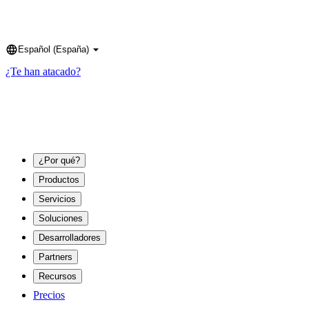
Español (España)
Language
¿Te han atacado?
¿Por qué?
Productos
Servicios
Soluciones
Desarrolladores
Partners
Recursos
Precios