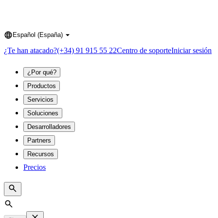
Español (España)
Language
¿Te han atacado?
(+34) 91 915 55 22
Centro de soporte
Iniciar sesión
¿Por qué?
Productos
Servicios
Soluciones
Desarrolladores
Partners
Recursos
Precios
Search