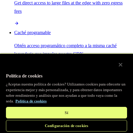
Get direct access to large files at the edge with zero egress
fees
Caché programable
Obtén acceso programático completo a la misma caché
legendaria que impulsa nuestra CDN.
Servidor MCP
Política de cookies
¿Aceptas nuestra política de cookies? Utilizamos cookies para ofrecerte un
Control por IA para tus servicios Fastly.
experiencia mejor y más personalizada, y para obtener datos importantes
sobre rendimiento y análisis que nos ayudan a que todo vaya como la
seda.
Política de cookies
Sí
Configuración de cookies
/
Productos