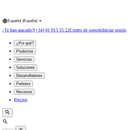
Español (España)
Language
¿Te han atacado?
(+34) 91 915 55 22
Centro de soporte
Iniciar sesión
¿Por qué?
Productos
Servicios
Soluciones
Desarrolladores
Partners
Recursos
Precios
Search