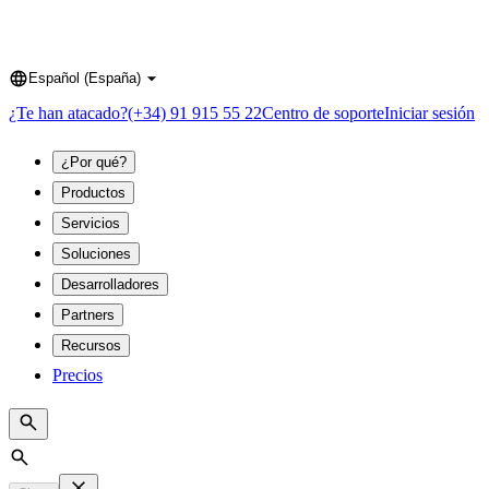
Español (España)
Language
¿Te han atacado?
(+34) 91 915 55 22
Centro de soporte
Iniciar sesión
¿Por qué?
Productos
Servicios
Soluciones
Desarrolladores
Partners
Recursos
Precios
Search