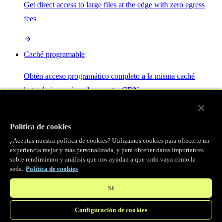
Get direct access to large files at the edge with zero egress
fees
Caché programable
Obtén acceso programático completo a la misma caché
legendaria que impulsa nuestra CDN.
Servidor MCP
Política de cookies
¿Aceptas nuestra política de cookies? Utilizamos cookies para ofrecerte un
Control por IA para tus servicios Fastly.
experiencia mejor y más personalizada, y para obtener datos importantes
sobre rendimiento y análisis que nos ayudan a que todo vaya como la
seda.
Política de cookies
Sí
Configuración de cookies
/
Productos