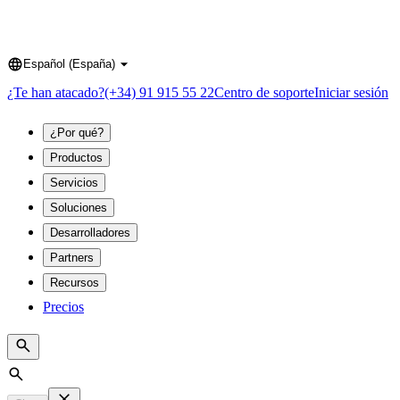
Español (España)
Language
¿Te han atacado?
(+34) 91 915 55 22
Centro de soporte
Iniciar sesión
¿Por qué?
Productos
Servicios
Soluciones
Desarrolladores
Partners
Recursos
Precios
Search