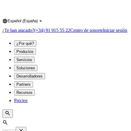
Español (España)
Language
¿Te han atacado?
(+34) 91 915 55 22
Centro de soporte
Iniciar sesión
¿Por qué?
Productos
Servicios
Soluciones
Desarrolladores
Partners
Recursos
Precios
Search