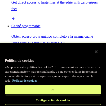
Get direct access to large files at the edge with zero egress
fees
Caché programable
Obtén acceso programático completo a la misma caché
legendaria que impulsa nuestra CDN.
Servidor MCP
Política de cookies
¿Aceptas nuestra política de cookies? Utilizamos cookies para ofrecerte un
Control por IA para tus servicios Fastly.
experiencia mejor y más personalizada, y para obtener datos importantes
sobre rendimiento y análisis que nos ayudan a que todo vaya como la
seda.
Política de cookies
Sí
Configuración de cookies
/
Productos