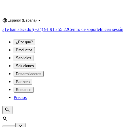
Español (España)
Language
¿Te han atacado?
(+34) 91 915 55 22
Centro de soporte
Iniciar sesión
¿Por qué?
Productos
Servicios
Soluciones
Desarrolladores
Partners
Recursos
Precios
Search