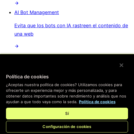
AI Bot Management
Evita que los bots con IA rastreen el contenido de
una web
/
Productos
Política de cookies
Main menu
¿Aceptas nuestra política de cookies? Utilizamos cookies para
ofrecerte un experiencia mejor y más personalizada, y para
Compute
obtener datos importantes sobre rendimiento y análisis que nos
ayudan a que todo vaya como la seda.
Política de cookies
Informática en el borde
Sí
Pasa tus aplicaciones al borde: nuestra plataforma
Configuración de cookies
instantánea te ayudará a crear experiencias