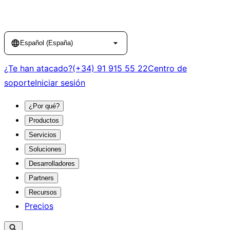
Language
Español (España)
¿Te han atacado?
(+34) 91 915 55 22
Centro de
soporte
Iniciar sesión
¿Por qué?
Productos
Servicios
Soluciones
Desarrolladores
Partners
Recursos
Precios