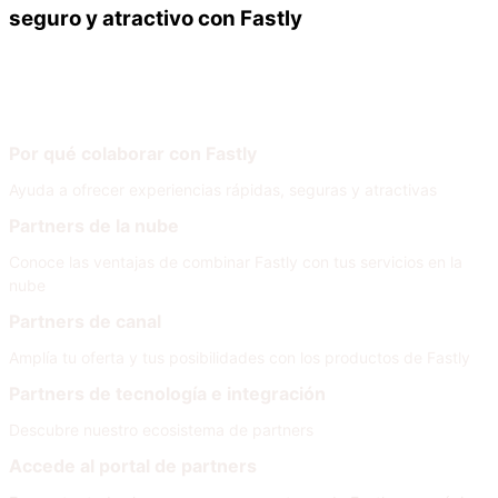
seguro y atractivo con Fastly
Nuestros partners
Únete a nuestra red
Por qué colaborar con Fastly
Ayuda a ofrecer experiencias rápidas, seguras y atractivas
Partners de la nube
Conoce las ventajas de combinar Fastly con tus servicios en la
nube
Partners de canal
Amplía tu oferta y tus posibilidades con los productos de Fastly
Partners de tecnología e integración
Descubre nuestro ecosistema de partners
Accede al portal de partners