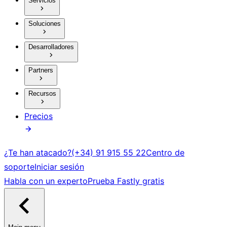
Servicios
Soluciones
Desarrolladores
Partners
Recursos
Precios
¿Te han atacado?
(+34) 91 915 55 22
Centro de
soporte
Iniciar sesión
Habla con un experto
Prueba Fastly gratis