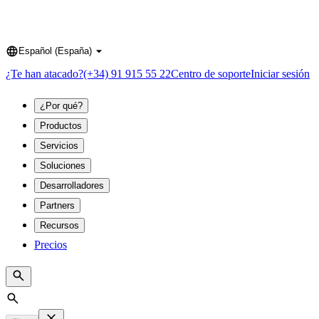
Español (España)
Language
¿Te han atacado?
(+34) 91 915 55 22
Centro de soporte
Iniciar sesión
¿Por qué?
Productos
Servicios
Soluciones
Desarrolladores
Partners
Recursos
Precios
Search