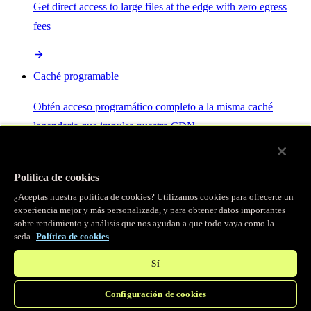
Get direct access to large files at the edge with zero egress
fees
Caché programable
Obtén acceso programático completo a la misma caché
legendaria que impulsa nuestra CDN.
Servidor MCP
Política de cookies
¿Aceptas nuestra política de cookies? Utilizamos cookies para ofrecerte un
Control por IA para tus servicios Fastly.
experiencia mejor y más personalizada, y para obtener datos importantes
sobre rendimiento y análisis que nos ayudan a que todo vaya como la
seda.
Política de cookies
Sí
Configuración de cookies
/
Productos