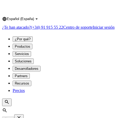
Español (España)
Language
¿Te han atacado?
(+34) 91 915 55 22
Centro de soporte
Iniciar sesión
¿Por qué?
Productos
Servicios
Soluciones
Desarrolladores
Partners
Recursos
Precios
Search