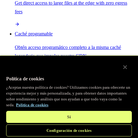
Get direct access to large files at the edge with zero egress
fees
Caché programable
Obtén acceso programático completo a la misma caché
legendaria que impulsa nuestra CDN.
Servidor MCP
Política de cookies
¿Aceptas nuestra política de cookies? Utilizamos cookies para ofrecerte un
Control por IA para tus servicios Fastly.
experiencia mejor y más personalizada, y para obtener datos importantes
sobre rendimiento y análisis que nos ayudan a que todo vaya como la
seda.
Política de cookies
Sí
Configuración de cookies
/
Productos