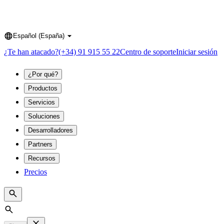
Español (España)
Language
¿Te han atacado?
(+34) 91 915 55 22
Centro de soporte
Iniciar sesión
¿Por qué?
Productos
Servicios
Soluciones
Desarrolladores
Partners
Recursos
Precios
Search