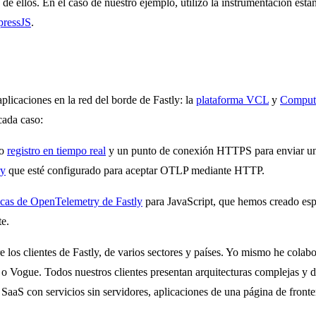
a de ellos. En el caso de nuestro ejemplo, utilizo la instrumentación est
pressJS
.
licaciones en la red del borde de Fastly: la
plataforma VCL
y
Comput
cada caso:
ro
registro en tiempo real
y un punto de conexión HTTPS para enviar u
ry
que esté configurado para aceptar OTLP mediante HTTP.
ecas de OpenTelemetry de Fastly
para JavaScript, que hemos creado espe
e.
los clientes de Fastly, de varios sectores y países. Yo mismo he colabo
 o Vogue. Todos nuestros clientes presentan arquitecturas complejas y d
SaaS con servicios sin servidores, aplicaciones de una página de front