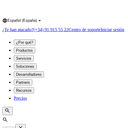
Español (España)
Language
¿Te han atacado?
(+34) 91 915 55 22
Centro de soporte
Iniciar sesión
¿Por qué?
Productos
Servicios
Soluciones
Desarrolladores
Partners
Recursos
Precios
Search