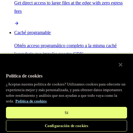
Get direct access to large files at the edge with zero egress
fees
Caché programable
Obtén acceso programático completo a la misma caché
legendaria que impulsa nuestra CDN.
Servidor MCP
Política de cookies
¿Aceptas nuestra política de cookies? Utilizamos cookies para ofrecerte un
Control por IA para tus servicios Fastly.
experiencia mejor y más personalizada, y para obtener datos importantes
sobre rendimiento y análisis que nos ayudan a que todo vaya como la
seda.
Política de cookies
Sí
Configuración de cookies
/
Productos