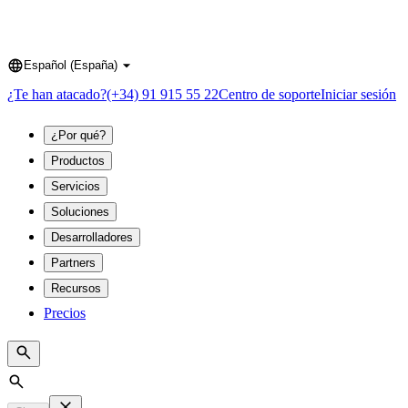
Español (España)
Language
¿Te han atacado?
(+34) 91 915 55 22
Centro de soporte
Iniciar sesión
¿Por qué?
Productos
Servicios
Soluciones
Desarrolladores
Partners
Recursos
Precios
Search