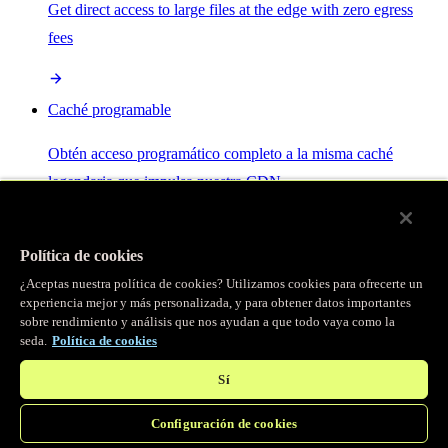
Get direct access to large files at the edge with zero egress
fees
Caché programable
Obtén acceso programático completo a la misma caché
legendaria que impulsa nuestra CDN.
Servidor MCP
Política de cookies
¿Aceptas nuestra política de cookies? Utilizamos cookies para ofrecerte un
Control por IA para tus servicios Fastly.
experiencia mejor y más personalizada, y para obtener datos importantes
sobre rendimiento y análisis que nos ayudan a que todo vaya como la
seda.
Política de cookies
Sí
Configuración de cookies
/
Productos