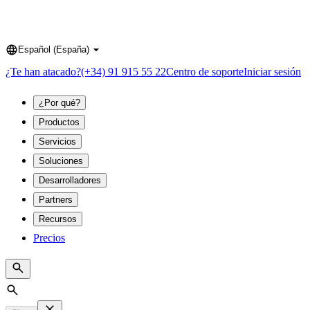
Español (España)
Language
¿Te han atacado?
(+34) 91 915 55 22
Centro de soporte
Iniciar sesión
¿Por qué?
Productos
Servicios
Soluciones
Desarrolladores
Partners
Recursos
Precios
Search