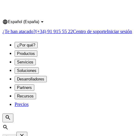
Español (España)
Language
¿Te han atacado?
(+34) 91 915 55 22
Centro de soporte
Iniciar sesión
¿Por qué?
Productos
Servicios
Soluciones
Desarrolladores
Partners
Recursos
Precios
Search