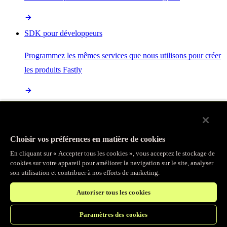
SDK pour développeurs
Programmez les mêmes services que nous utilisons pour créer
les produits Fastly
Enterprise Serverless
La plus puissante de toutes les plateformes sans serveur, basée
Choisir vos préférences en matière de cookies
sur des normes ouvertes et intégrée à la suite complète de
En cliquant sur « Accepter tous les cookies », vous acceptez le stockage de
produits Fastly
cookies sur votre appareil pour améliorer la navigation sur le site, analyser
son utilisation et contribuer à nos efforts de marketing.
Autoriser tous les cookies
IA
Paramètres des cookies
Accélérez vos charges de travail d’IA et gagnez en efficacité