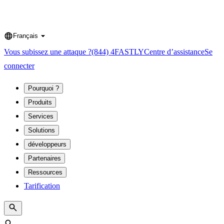
Français
Language
Vous subissez une attaque ?
(844) 4FASTLY
Centre d’assistance
Se
connecter
Pourquoi ?
Produits
Services
Solutions
développeurs
Partenaires
Ressources
Tarification