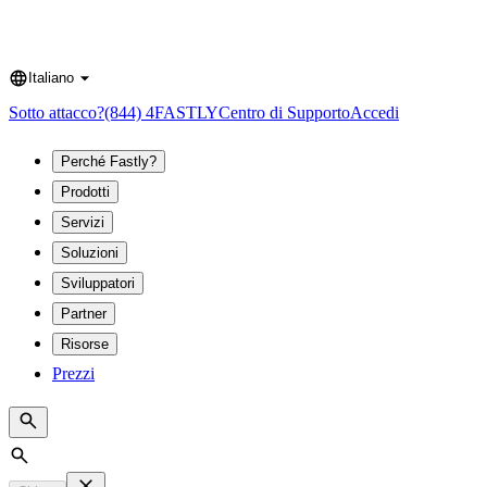
Italiano
Language
Sotto attacco?
(844) 4FASTLY
Centro di Supporto
Accedi
Perché Fastly?
Prodotti
Servizi
Soluzioni
Sviluppatori
Partner
Risorse
Prezzi
Search