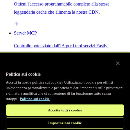
Ottieni l'accesso programmabile completo alla stessa
leggendaria cache che alimenta la nostra CDN.
Server MCP
Controllo potenziato dall'IA per i tuoi servizi Fastly.
Politica sui cookie
Accetti la nostra politica sui cookie? Utilizziamo i cookie per offrirti
/
Prodotti
un'esperienza personalizzata e per ottenere dati importanti sulle prestazioni
Main menu
e di natura analitica che ci consentono di far funzionare tutto senza
intoppi.
Politica sui cookie
Osservabilità
Accetta tutti i cookie
Logging in tempo reale
Impostazioni cookie