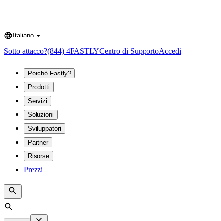
Italiano
Language
Sotto attacco?
(844) 4FASTLY
Centro di Supporto
Accedi
Perché Fastly?
Prodotti
Servizi
Soluzioni
Sviluppatori
Partner
Risorse
Prezzi
Search