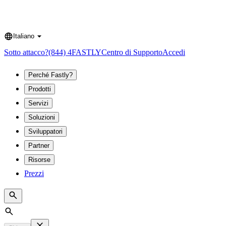
Italiano
Language
Sotto attacco?
(844) 4FASTLY
Centro di Supporto
Accedi
Perché Fastly?
Prodotti
Servizi
Soluzioni
Sviluppatori
Partner
Risorse
Prezzi
Search