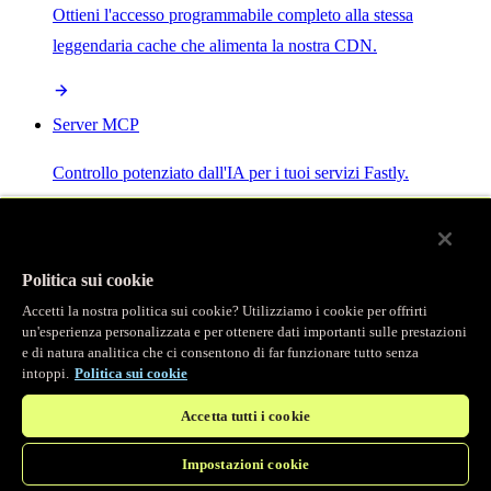
Ottieni l'accesso programmabile completo alla stessa
leggendaria cache che alimenta la nostra CDN.
Server MCP
Controllo potenziato dall'IA per i tuoi servizi Fastly.
Politica sui cookie
Accetti la nostra politica sui cookie? Utilizziamo i cookie per offrirti
/
Prodotti
un'esperienza personalizzata e per ottenere dati importanti sulle prestazioni
Main menu
e di natura analitica che ci consentono di far funzionare tutto senza
intoppi.
Politica sui cookie
Osservabilità
Accetta tutti i cookie
Logging in tempo reale
Impostazioni cookie