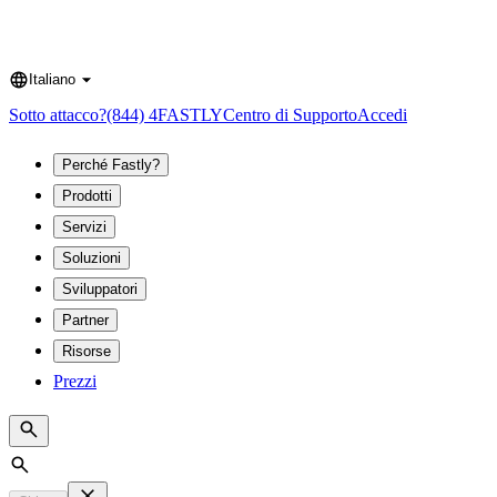
Italiano
Language
Sotto attacco?
(844) 4FASTLY
Centro di Supporto
Accedi
Perché Fastly?
Prodotti
Servizi
Soluzioni
Sviluppatori
Partner
Risorse
Prezzi
Search