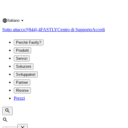
Italiano
Language
Sotto attacco?
(844) 4FASTLY
Centro di Supporto
Accedi
Perché Fastly?
Prodotti
Servizi
Soluzioni
Sviluppatori
Partner
Risorse
Prezzi
Search