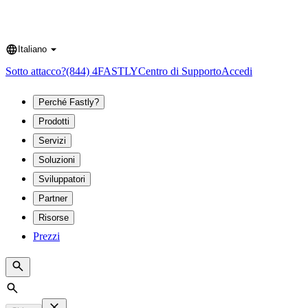
Italiano
Language
Sotto attacco?
(844) 4FASTLY
Centro di Supporto
Accedi
Perché Fastly?
Prodotti
Servizi
Soluzioni
Sviluppatori
Partner
Risorse
Prezzi
Search