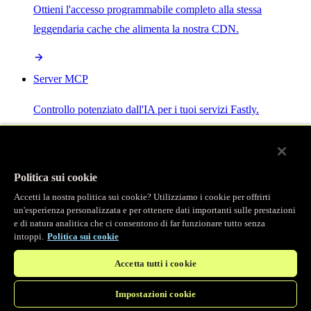
Ottieni l'accesso programmabile completo alla stessa
leggendaria cache che alimenta la nostra CDN.
Server MCP
Controllo potenziato dall'IA per i tuoi servizi Fastly.
Politica sui cookie
Accetti la nostra politica sui cookie? Utilizziamo i cookie per offrirti
/
Prodotti
un'esperienza personalizzata e per ottenere dati importanti sulle prestazioni
Main menu
e di natura analitica che ci consentono di far funzionare tutto senza
intoppi.
Politica sui cookie
Osservabilità
Accetta tutti i cookie
Logging in tempo reale
Impostazioni cookie