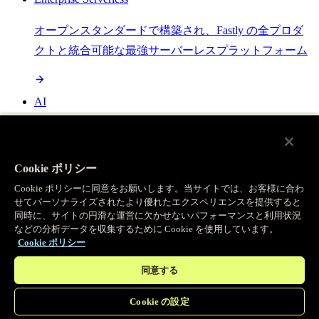
オープンスタンダードで構築され、Fastly の全プロダ
クトと統合可能な最強サーバーレスプラットフォーム
AI
セマンティックキャッシングで AI ワークロードを加
速し、効率性を向上させます
Cookie ポリシー
Cookie ポリシーに同意をお願いします。当サイトでは、お客様に合わ
せてパーソナライズされたより優れたエクスペリエンスを提供すると
Object Storage
同時に、サイトの円滑な運営に欠かせないパフォーマンスと利用状況
などの分析データを収集するために Cookie を使用しています。
送信量ゼロで大容量ファイルにエッジで直接アクセス
Cookie ポリシー
同意する
プログラマブルキャッシュ
Cookie の設定
当社のコンテンツ配信ネットワークを支える伝説的な