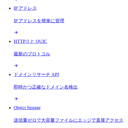
IP アドレス
IP アドレスを簡単に管理
HTTP/3 と QUIC
最新のプロトコル
ドメインリサーチ API
即時かつ正確なドメイン名検出
Object Storage
送信量ゼロで大容量ファイルにエッジで直接アクセス