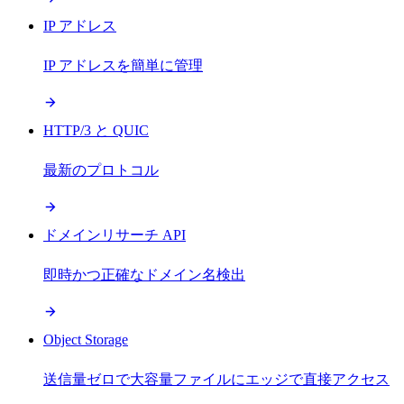
IP アドレス
IP アドレスを簡単に管理
HTTP/3 と QUIC
最新のプロトコル
ドメインリサーチ API
即時かつ正確なドメイン名検出
Object Storage
送信量ゼロで大容量ファイルにエッジで直接アクセス