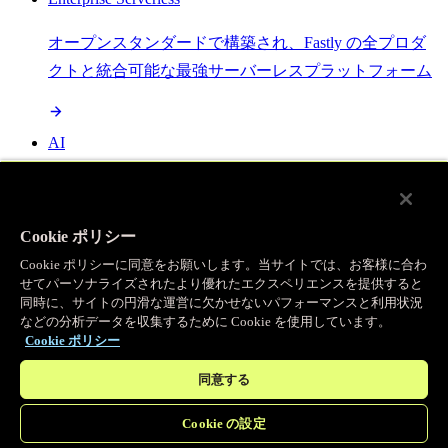
オープンスタンダードで構築され、Fastly の全プロダ
クトと統合可能な最強サーバーレスプラットフォーム
AI
セマンティックキャッシングで AI ワークロードを加
速し、効率性を向上させます
Cookie ポリシー
Cookie ポリシーに同意をお願いします。当サイトでは、お客様に合わ
せてパーソナライズされたより優れたエクスペリエンスを提供すると
Object Storage
同時に、サイトの円滑な運営に欠かせないパフォーマンスと利用状況
などの分析データを収集するために Cookie を使用しています。
送信量ゼロで大容量ファイルにエッジで直接アクセス
Cookie ポリシー
同意する
プログラマブルキャッシュ
Cookie の設定
当社のコンテンツ配信ネットワークを支える伝説的な