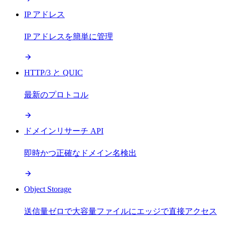
IP アドレス
IP アドレスを簡単に管理
HTTP/3 と QUIC
最新のプロトコル
ドメインリサーチ API
即時かつ正確なドメイン名検出
Object Storage
送信量ゼロで大容量ファイルにエッジで直接アクセス