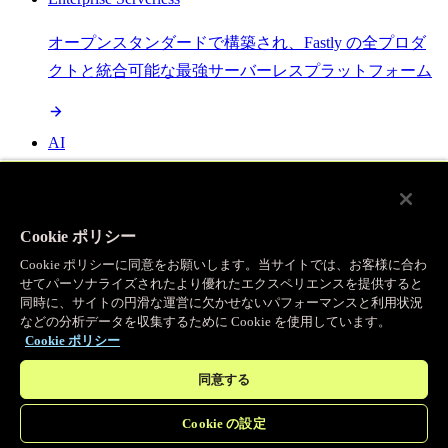
オープンスタンダードで構築され、Fastly の全プロダ
クトと統合可能な最強サーバーレスプラットフォーム
AI
セマンティックキャッシングで AI ワークロードを加
速し、効率性を向上させます
Cookie ポリシー
Cookie ポリシーに同意をお願いします。当サイトでは、お客様に合わ
せてパーソナライズされたより優れたエクスペリエンスを提供すると
Object Storage
同時に、サイトの円滑な運営に欠かせないパフォーマンスと利用状況
などの分析データを収集するために Cookie を使用しています。
送信量ゼロで大容量ファイルにエッジで直接アクセス
Cookie ポリシー
同意する
プログラマブルキャッシュ
Cookie の設定
当社のコンテンツ配信ネットワークを支える伝説的な