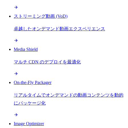
ストリーミング動画 (VoD)
卓越したオンデマンド動画エクスペリエンス
Media Shield
マルチ CDN のデプロイを最適化
On-the-Fly Packager
リアルタイムでオンデマンドの動画コンテンツを動的
にパッケージ化
Image Optimizer