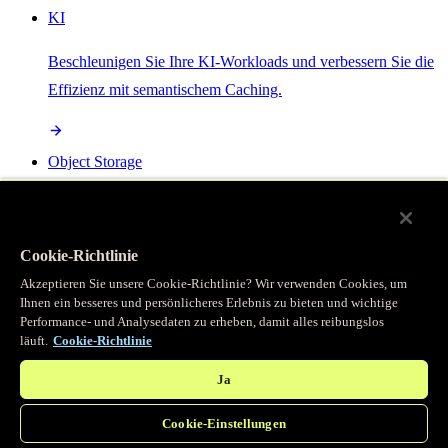
KI
Beschleunigen Sie Ihre KI-Workloads und verbessern Sie die
Effizienz mit semantischem Caching.
Object Storage
Get direct access to large files at the edge with zero egress
fees
Cookie-Richtlinie
Akzeptieren Sie unsere Cookie-Richtlinie? Wir verwenden Cookies, um
Ihnen ein besseres und persönlicheres Erlebnis zu bieten und wichtige
Programmierbarer Cache
Performance- und Analysedaten zu erheben, damit alles reibungslos
läuft.
Cookie-Richtlinie
Erhalten Sie vollständigen programmatischen Zugriff auf das
legendäre Caching, das unser CDN antreibt.
Ja
Cookie-Einstellungen