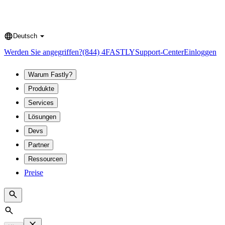
Deutsch
Language
Werden Sie angegriffen?
(844) 4FASTLY
Support-Center
Einloggen
Warum Fastly?
Produkte
Services
Lösungen
Devs
Partner
Ressourcen
Preise
Search