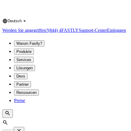
Deutsch
Language
Werden Sie angegriffen?
(844) 4FASTLY
Support-Center
Einloggen
Warum Fastly?
Produkte
Services
Lösungen
Devs
Partner
Ressourcen
Preise
Search