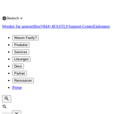
Deutsch
Language
Werden Sie angegriffen?
(844) 4FASTLY
Support-Center
Einloggen
Warum Fastly?
Produkte
Services
Lösungen
Devs
Partner
Ressourcen
Preise
Search