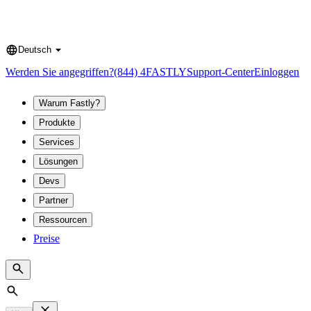
Deutsch
Language
Werden Sie angegriffen?
(844) 4FASTLY
Support-Center
Einloggen
Warum Fastly?
Produkte
Services
Lösungen
Devs
Partner
Ressourcen
Preise
Search