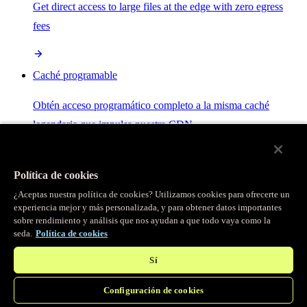
Get direct access to large files at the edge with zero egress
fees
Caché programable
Obtén acceso programático completo a la misma caché
legendaria que impulsa nuestra CDN.
Servidor MCP
Política de cookies
¿Aceptas nuestra política de cookies? Utilizamos cookies para ofrecerte un
Control por IA para tus servicios Fastly.
experiencia mejor y más personalizada, y para obtener datos importantes
sobre rendimiento y análisis que nos ayudan a que todo vaya como la
seda.
Política de cookies
Sí
Configuración de cookies
/
Productos