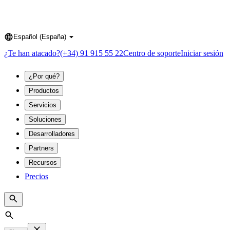
Español (España)
Language
¿Te han atacado?
(+34) 91 915 55 22
Centro de soporte
Iniciar sesión
¿Por qué?
Productos
Servicios
Soluciones
Desarrolladores
Partners
Recursos
Precios
Search