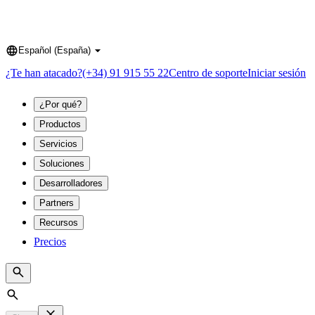
Español (España)
Language
¿Te han atacado?
(+34) 91 915 55 22
Centro de soporte
Iniciar sesión
¿Por qué?
Productos
Servicios
Soluciones
Desarrolladores
Partners
Recursos
Precios
Search