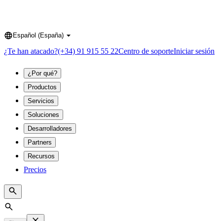
Español (España)
Language
¿Te han atacado?
(+34) 91 915 55 22
Centro de soporte
Iniciar sesión
¿Por qué?
Productos
Servicios
Soluciones
Desarrolladores
Partners
Recursos
Precios
Search