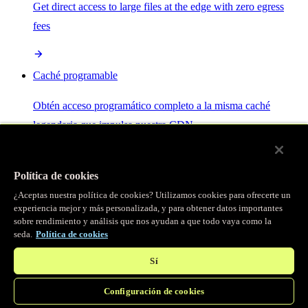
Get direct access to large files at the edge with zero egress
fees
Caché programable
Obtén acceso programático completo a la misma caché
legendaria que impulsa nuestra CDN.
Servidor MCP
Política de cookies
¿Aceptas nuestra política de cookies? Utilizamos cookies para ofrecerte un
Control por IA para tus servicios Fastly.
experiencia mejor y más personalizada, y para obtener datos importantes
sobre rendimiento y análisis que nos ayudan a que todo vaya como la
seda.
Política de cookies
Sí
Configuración de cookies
/
Productos