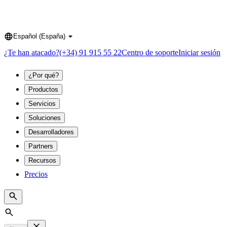
Español (España)
Language
¿Te han atacado?
(+34) 91 915 55 22
Centro de soporte
Iniciar sesión
¿Por qué?
Productos
Servicios
Soluciones
Desarrolladores
Partners
Recursos
Precios
Search