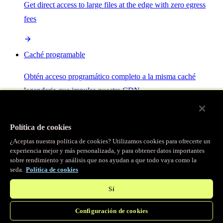
Get direct access to large files at the edge with zero egress
fees
Caché programable
Obtén acceso programático completo a la misma caché
legendaria que impulsa nuestra CDN.
Servidor MCP
Política de cookies
¿Aceptas nuestra política de cookies? Utilizamos cookies para ofrecerte un
Control por IA para tus servicios Fastly.
experiencia mejor y más personalizada, y para obtener datos importantes
sobre rendimiento y análisis que nos ayudan a que todo vaya como la
seda.
Política de cookies
Sí
Configuración de cookies
/
Productos