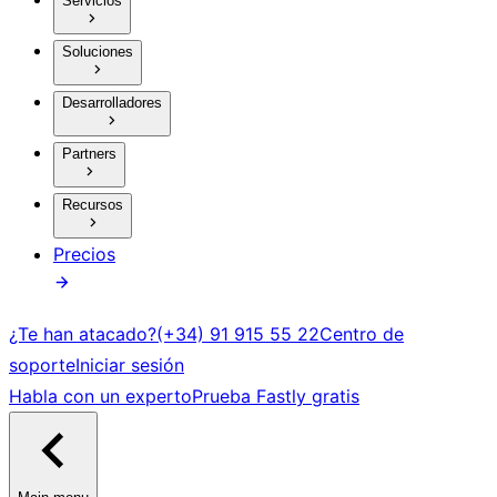
Servicios
Soluciones
Desarrolladores
Partners
Recursos
Precios
¿Te han atacado?
(+34) 91 915 55 22
Centro de
soporte
Iniciar sesión
Habla con un experto
Prueba Fastly gratis