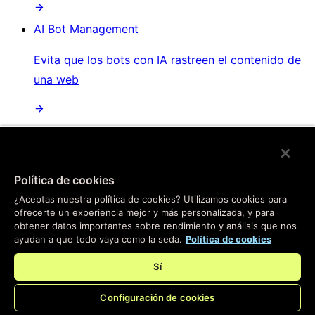
AI Bot Management
Evita que los bots con IA rastreen el contenido de
una web
/
Productos
Política de cookies
Main menu
¿Aceptas nuestra política de cookies? Utilizamos cookies para
ofrecerte un experiencia mejor y más personalizada, y para
Compute
obtener datos importantes sobre rendimiento y análisis que nos
ayudan a que todo vaya como la seda.
Política de cookies
Informática en el borde
Sí
Pasa tus aplicaciones al borde: nuestra plataforma
Configuración de cookies
instantánea te ayudará a crear experiencias