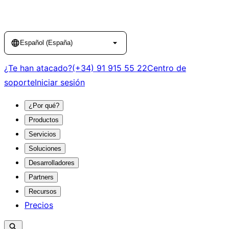
Language
Español (España)
¿Te han atacado?
(+34) 91 915 55 22
Centro de
soporte
Iniciar sesión
¿Por qué?
Productos
Servicios
Soluciones
Desarrolladores
Partners
Recursos
Precios