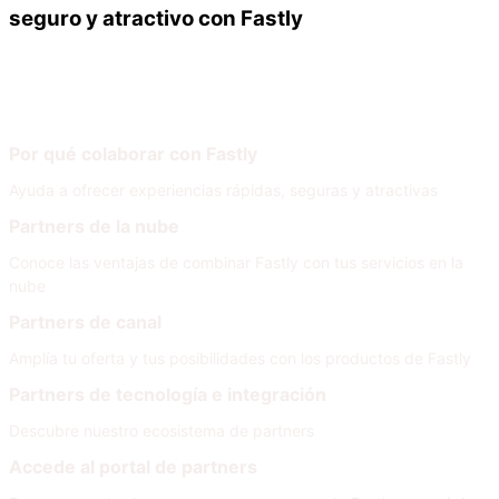
seguro y atractivo con Fastly
Nuestros partners
Únete a nuestra red
Por qué colaborar con Fastly
Ayuda a ofrecer experiencias rápidas, seguras y atractivas
Partners de la nube
Conoce las ventajas de combinar Fastly con tus servicios en la
nube
Partners de canal
Amplía tu oferta y tus posibilidades con los productos de Fastly
Partners de tecnología e integración
Descubre nuestro ecosistema de partners
Accede al portal de partners