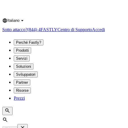
Italiano
Language
Sotto attacco?
(844) 4FASTLY
Centro di Supporto
Accedi
Perché Fastly?
Prodotti
Servizi
Soluzioni
Sviluppatori
Partner
Risorse
Prezzi
Search