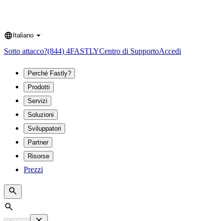
Italiano
Language
Sotto attacco?
(844) 4FASTLY
Centro di Supporto
Accedi
Perché Fastly?
Prodotti
Servizi
Soluzioni
Sviluppatori
Partner
Risorse
Prezzi
Search